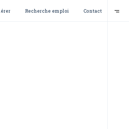
Formulaire d’adhésion
Nous contacter
érer
Recherche emploi
Contact
Devenir membr
mulaire d’adhésion
Nous contacter
Devenir membre