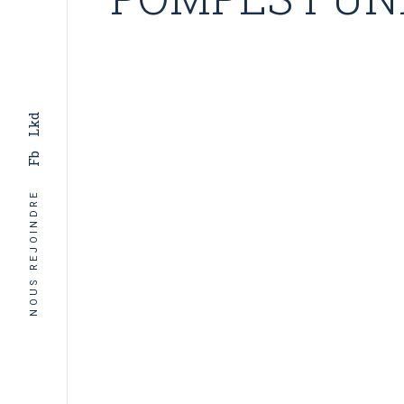
Lkd
Fb
NOUS REJOINDRE