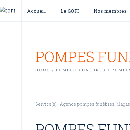
Qui sommes-nous ?
L’annuaire
Accueil
Le GOFI
Nos membres
Conseil d’administration
La carte des
Qui sommes-nous ?
L’annuaire
Conseil d’administration
La carte des OFI
POMPES FUN
HOME
POMPES FUNÈBRES
POMPE
Service(s) : Agence pompes funèbres, Magas
POMPES FUN