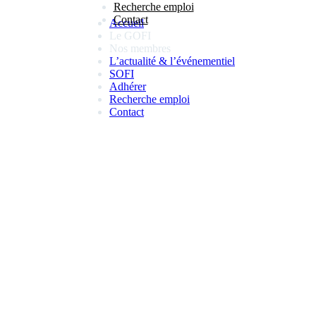
Recherche emploi
Contact
Accueil
Le GOFI
Nos membres
L’actualité & l’événementiel
SOFI
Adhérer
Recherche emploi
Contact