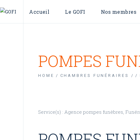
Qui sommes-nous ?
L’annuaire
Accueil
Le GOFI
Nos membres
Conseil d’administration
La carte des
Qui sommes-nous ?
L’annuaire
Conseil d’administration
La carte des OFI
POMPES FUN
HOME
CHAMBRES FUNÉRAIRES /
Service(s) : Agence pompes funèbres, Funér
POMPES FUN