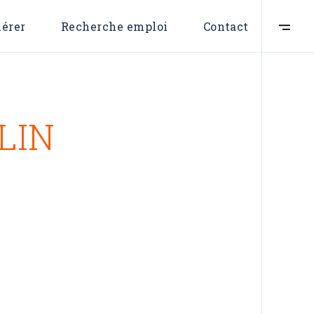
Formulaire d’adhésion
Nous contacter
érer
Recherche emploi
Contact
Devenir membr
mulaire d’adhésion
Nous contacter
Devenir membre
LIN