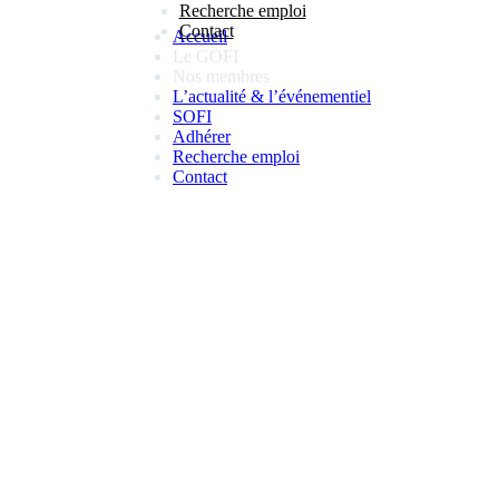
Recherche emploi
Contact
Accueil
Le GOFI
Nos membres
L’actualité & l’événementiel
SOFI
Adhérer
Recherche emploi
Contact