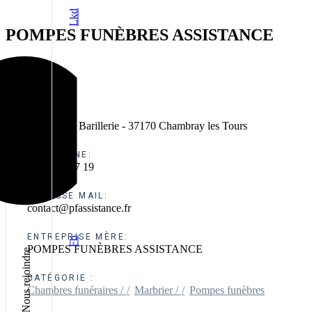
Lkd
POMPES FUNÈBRES ASSISTANCE
ADRESSE:
2, rue de la Barillerie - 37170 Chambray les Tours
TÉLÉPHONE:
06 10 77 97 19
ADRESSE MAIL:
contact@pfassistance.fr
ENTREPRISE MÈRE:
Fb
POMPES FUNÈBRES ASSISTANCE
Nous rejoindre
CATÉGORIE :
Chambres funéraires /
Marbrier /
Pompes funèbres