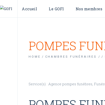
Qui sommes-nous ?
L’annuaire
Accueil
Le GOFI
Nos membres
Conseil d’administration
La carte des
Qui sommes-nous ?
L’annuaire
Conseil d’administration
La carte des OFI
POMPES FUN
HOME
CHAMBRES FUNÉRAIRES /
Service(s) : Agence pompes funèbres, Funér
POMPES FUN