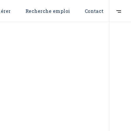
Formulaire d’adhésion
Nous contacter
érer
Recherche emploi
Contact
Devenir membr
mulaire d’adhésion
Nous contacter
Devenir membre