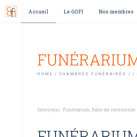
Qui sommes-nous ?
L’annuaire
Accueil
Le GOFI
Nos membres
Conseil d’administration
La carte des OFI
Qui sommes-nous ?
L’annuaire
Conseil d’administration
La carte des OFI
FUNÉRARIUM
HOME
CHAMBRES FUNÉRAIRES /
Service(s) : Funérarium, Salle de cérémonie
FUNÉRARIUM