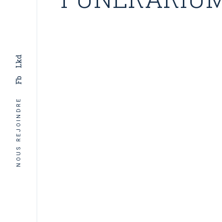
Lkd
Fb
NOUS REJOINDRE